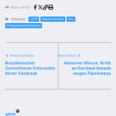
Share Article
Markiert:
CGTP
Gewerkschaften
Peru
Weltgewerkschaftsbund
Previous Article
Next Article
Brasilianischer
Hannover Messe: Kritik
Zementriese Votorantim
an Gastland Kanada
hinter Sandraub
wegen Pipelinebau
admin