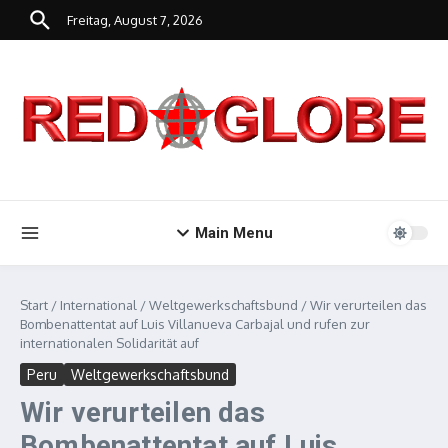
Zum Inhalt springen
Freitag, August 7, 2026
Main Menu
Start
/
International
/
Weltgewerkschaftsbund
/
Wir verurteilen das
Bombenattentat auf Luis Villanueva Carbajal und rufen zur
internationalen Solidarität auf
Peru
Weltgewerkschaftsbund
Wir verurteilen das
Bombenattentat auf Luis