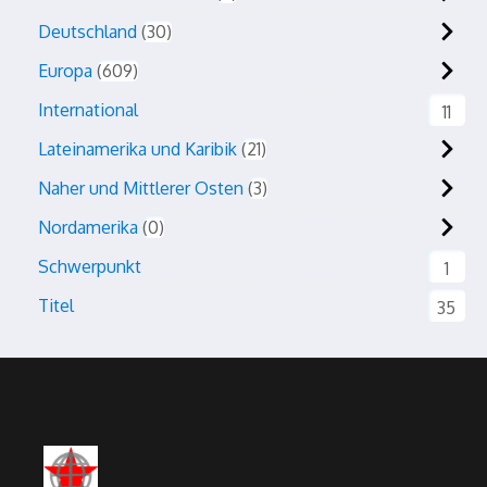
Deutschland
30
Europa
609
International
11
Lateinamerika und Karibik
21
Naher und Mittlerer Osten
3
Nordamerika
0
Schwerpunkt
1
Titel
35