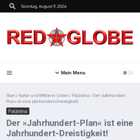
Zum Inhalt springen
Sonntag, August 9, 2026
Main Menu
Start
/
Naher und Mittlerer Osten
/
Palästina
/
Der »Jahrhundert-
Plan« ist eine Jahrhundert-Dreistigkeit!
Palästina
Der »Jahrhundert-Plan« ist eine
Jahrhundert-Dreistigkeit!