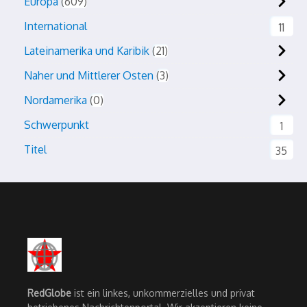
Europa
609
International
11
Lateinamerika und Karibik
21
Naher und Mittlerer Osten
3
Nordamerika
0
Schwerpunkt
1
Titel
35
RedGlobe
ist ein linkes, unkommerzielles und privat