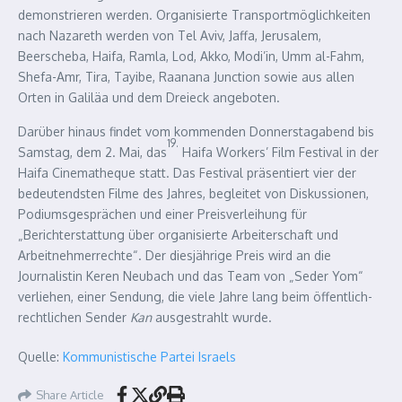
demonstrieren werden. Organisierte Transportmöglichkeiten
nach Nazareth werden von Tel Aviv, Jaffa, Jerusalem,
Beerscheba, Haifa, Ramla, Lod, Akko, Modi’in, Umm al-Fahm,
Shefa-Amr, Tira, Tayibe, Raanana Junction sowie aus allen
Orten in Galiläa und dem Dreieck angeboten.
Darüber hinaus findet vom kommenden Donnerstagabend bis
19.
Samstag, dem 2. Mai, das
Haifa Workers’ Film Festival in der
Haifa Cinematheque statt. Das Festival präsentiert vier der
bedeutendsten Filme des Jahres, begleitet von Diskussionen,
Podiumsgesprächen und einer Preisverleihung für
„Berichterstattung über organisierte Arbeiterschaft und
Arbeitnehmerrechte“. Der diesjährige Preis wird an die
Journalistin Keren Neubach und das Team von „Seder Yom“
verliehen, einer Sendung, die viele Jahre lang beim öffentlich-
rechtlichen Sender
Kan
ausgestrahlt wurde.
Quelle:
Kommunistische Partei Israels
Share Article