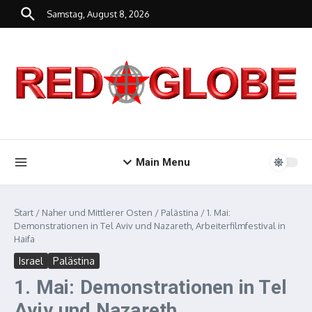
Zum Inhalt springen
Samstag, August 8, 2026
Main Menu
Start
/
Naher und Mittlerer Osten
/
Palästina
/
1. Mai:
Demonstrationen in Tel Aviv und Nazareth, Arbeiterfilmfestival in
Haifa
Israel
Palästina
1. Mai: Demonstrationen in Tel
Aviv und Nazareth,