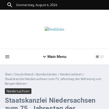
Zum Inhalt springen
Donnerstag, August 6, 2026
Main Menu
Start
/
Deutschland
/
Bundesländer
/
Niedersachsen
/
Staatskanzlei Niedersachsen zum 75. Jahrestag der Befreiung von
Bergen-Belsen
Niedersachsen
Staatskanzlei Niedersachsen
zum 75. Jahrestag der