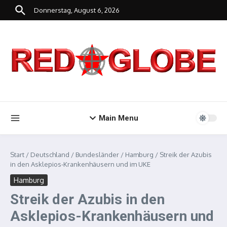
Zum Inhalt springen
Donnerstag, August 6, 2026
Main Menu
Start
/
Deutschland
/
Bundesländer
/
Hamburg
/
Streik der Azubis
in den Asklepios-Krankenhäusern und im UKE
Hamburg
Streik der Azubis in den
Asklepios-Krankenhäusern und