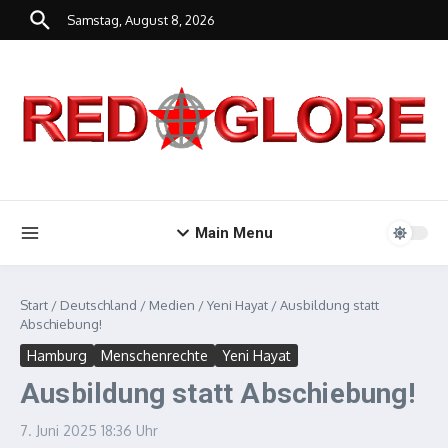
Zum Inhalt springen
Samstag, August 8, 2026
Main Menu
Start
/
Deutschland
/
Medien
/
Yeni Hayat
/
Ausbildung statt
Abschiebung!
Hamburg
Menschenrechte
Yeni Hayat
Ausbildung statt Abschiebung!
7. Juni 2025
18:36 Uhr