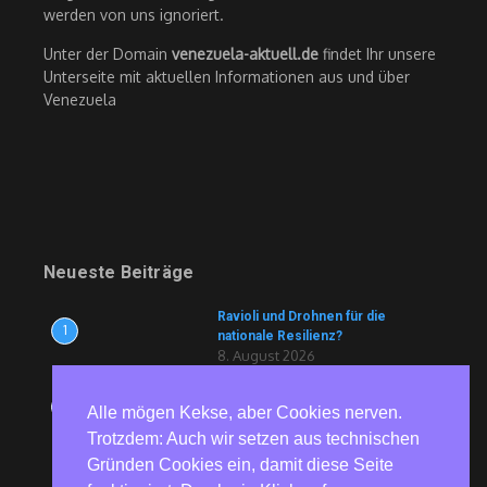
werden von uns ignoriert.
Unter der Domain
venezuela-aktuell.de
findet Ihr unsere
Unterseite mit aktuellen Informationen aus und über
Venezuela
Neueste Beiträge
Ravioli und Drohnen für die
1
nationale Resilienz?
8. August 2026
Berliner Volksbühne
2
Alle mögen Kekse, aber Cookies nerven.
vorübergehend mit
Schwimmbecken
Trotzdem: Auch wir setzen aus technischen
8. August 2026
Gründen Cookies ein, damit diese Seite