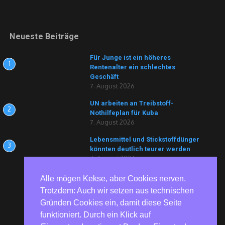
Neueste Beiträge
Für Junge ist ein höheres
1
Rentenalter ein schlechtes
Geschäft
7. August 2026
UN arbeiten an Treibstoff-
2
Nothilfeplan für Kuba
7. August 2026
Lebensmittel und Stickstoffdünger
3
könnten deutlich teurer werden
6. August 2026
Alle mögen Kekse, aber Cookies nerven.
Trotzdem: Auch wir setzen aus technischen
Gründen Cookies ein, damit diese Seite
funktioniert. Durch ein Klick auf