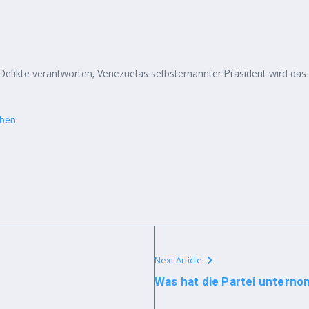
re Delikte verantworten, Venezuelas selbsternannter Präsident wird d
iben
Next Article
Was hat die Partei unternom