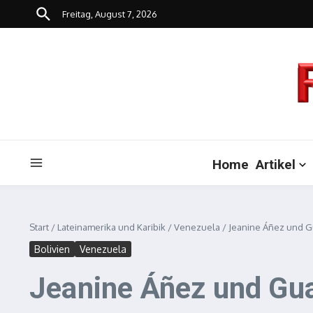
Zum Inhalt springen
Freitag, August 7, 2026
Home
Artikel
Start
/
Lateinamerika und Karibik
/
Venezuela
/
Jeanine Áñez und G
Bolivien
Venezuela
Jeanine Áñez und Gua