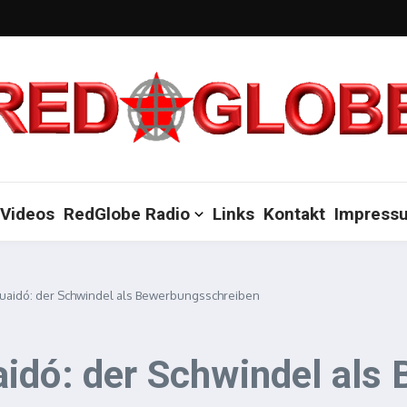
Videos
RedGlobe Radio
Links
Kontakt
Impress
uaidó: der Schwindel als Bewerbungsschreiben
idó: der Schwindel als