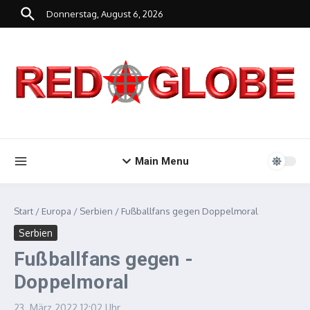
Zum Inhalt springen
Donnerstag, August 6, 2026
Main Menu
Start
/
Europa
/
Serbien
/
Fußballfans gegen ­Doppelmoral
Serbien
Fußballfans gegen ­
Doppelmoral
23. März 2022
12:02 Uhr