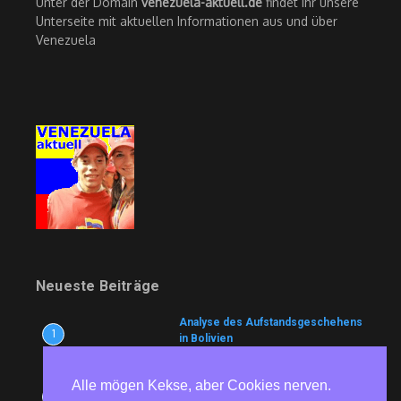
Unter der Domain
venezuela-aktuell.de
findet Ihr unsere
Unterseite mit aktuellen Informationen aus und über
Venezuela
Neueste Beiträge
Analyse des Aufstandsgeschehens
1
in Bolivien
9. August 2026
Alle mögen Kekse, aber Cookies nerven.
Wem nutzt es?
2