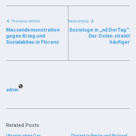
Previous Article
Next Article
Massendemonstration
Soziologe in „nd.DerTag“:
gegen Krieg und
Der Osten streikt
Sozialabbau in Florenz
häufiger
admin
Related Posts
Ukraine ohne Gas
Düpiert in Berlin und Brüssel