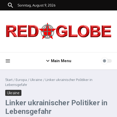
Zum Inhalt springen
Sonntag, August 9, 2026
Main Menu
Start
/
Europa
/
Ukraine
/
Linker ukrainischer Politiker in
Lebensgefahr
Ukraine
Linker ukrainischer Politiker in
Lebensgefahr