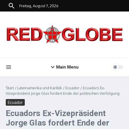
Zum Inhalt springen
Freitag, August 7, 2026
Main Menu
Start
/
Lateinamerika und Karibik
/
Ecuador
/
Ecuadors Ex-
Vizepräsident Jorge Glas fordert Ende der politischen Verfolgung
Ecuador
Ecuadors Ex-Vizepräsident
Jorge Glas fordert Ende der