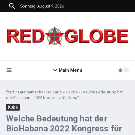
Zum Inhalt springen
Sonntag, August 9, 2026
Main Menu
Start
/
Lateinamerika und Karibik
/
Kuba
/
Welche Bedeutung hat
der BioHabana 2022 Kongress für Kuba?
Kuba
Welche Bedeutung hat der
BioHabana 2022 Kongress für