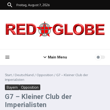
Zum Inhalt springen
Freitag, August 7, 2026
Main Menu
Start
/
Deutschland
/
Opposition
/
G7 – Kleiner Club der
Imperialisten
Bayern
Opposition
G7 – Kleiner Club der
Imperialisten