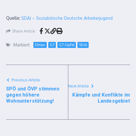
Quelle:
SDAJ – Sozialistische Deutsche Arbeiterjugend
Share Article
Markiert:
Elmau
G7
G7-Gipfel
SDAJ
Previous Article
Next Article
SPÖ und ÖVP stimmen
gegen höhere
Kämpfe und Konflikte im
Wohnunterstützung!
Landesgebiet