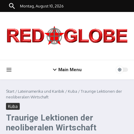
Zum Inhalt springen
Montag, August 10, 2026
Main Menu
Start
/
Lateinamerika und Karibik
/
Kuba
/
Traurige Lektionen der
neoliberalen Wirtschaft
Kuba
Traurige Lektionen der
neoliberalen Wirtschaft