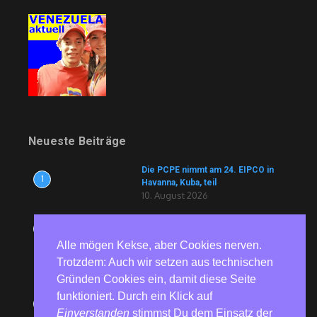
Neueste Beiträge
Die PCPE nimmt am 24. EIPCO in
1
Havanna, Kuba, teil
10. August 2026
„nd.DerTag“: Die Hitze einfach
2
aussitzen – Kommentar zur
Alle mögen Kekse, aber Cookies nerven.
Klimapolitik der Bundesregierung
angesichts der aktuellen Hitzewelle
Trotzdem: Auch wir setzen aus technischen
10. August 2026
Gründen Cookies ein, damit diese Seite
„Es gibt keinen nicht-westlichen
funktioniert. Durch ein Klick auf
3
Imperialismus“
Einverstanden
stimmst Du dem Einsatz der