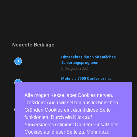
Neueste Beiträge
Hitzeschutz durch öffentliches
1
Sanierungsprogramm
6. August 2026
Mehr als 7000 Container mit
2
Lebensmitteln und Medikamenten
blockiert
6. August 2026
Alle mögen Kekse, aber Cookies nerven.
Trotzdem: Auch wir setzen aus technischen
81 Jahre nach Hiroshima und
3
Gründen Cookies ein, damit diese Seite
Nagasaki – Bundesweite
Gedenkaktionen erinnern an die
funktioniert. Durch ein Klick auf
Opfer von Atomwaffen
Einverstanden
stimmst Du dem Einsatz der
6. August 2026
Cookies auf dieser Seite zu.
Mehr dazu