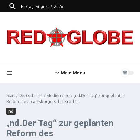
Zum Inhalt springen
Freitag, August 7, 2026
Main Menu
Start
/
Deutschland
/
Medien
/
nd
/
„nd.Der Tag“ zur geplanten
Reform des Staatsbürgerschaftsrechts
nd
„nd.Der Tag“ zur geplanten
Reform des