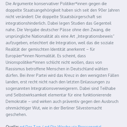
Die Argumente konservativer Politiker*innen gegen die
doppelte Staatsangehörigkeit haben sich seit den 90er Jahren
nicht verändert: Die doppelte Staatsbürgerschaft sei
integrationshinderlich. Dabei legen Studien das Gegenteil
nahe. Die Vergabe deutscher Pässe ohne den Zwang, die
ursprüngliche Nationalität als eine Art „Integrationsbeweis“
aufzugeben, erleichtert die Integration, weil das die soziale
Realität der gemischten Identität anerkennt – für
Europäer*innen Normalität. Es scheint, dass
Unionspolitiker*innen schlicht nicht wollen, dass von
Rassismus betroffene Menschen in Deutschland wählen
dürfen. Bei ihrer Partei wird das Kreuz in den wenigsten Fällen
landen, erst recht nicht nach den letzten Einlassungen zu
sogenannten Integrationsverweigerern. Dabei sind Teilhabe
und Selbstwirksamkeit elementar für eine funktionierende
Demokratie – und wirken auch präventiv gegen den Ausbruch
ohnmächtiger Wut, wie in der Berliner Silvesternacht
geschehen.
Quelle:
nd.Der Tag / nd.Die Woche via Presseportal