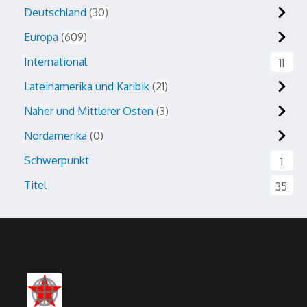
Deutschland
30
Europa
609
International
11
Lateinamerika und Karibik
21
Naher und Mittlerer Osten
3
Nordamerika
0
Schwerpunkt
1
Titel
35