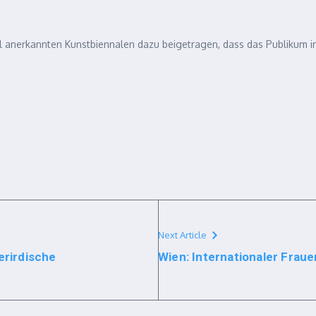
l anerkannten Kunstbiennalen dazu beigetragen, dass das Publikum i
Next Article
erirdische
Wien: Internationaler Frau