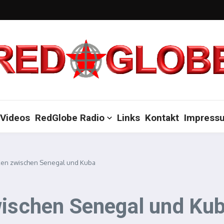
Videos
RedGlobe Radio
Links
Kontakt
Impress
cken zwischen Senegal und Kuba
wischen Senegal und Ku