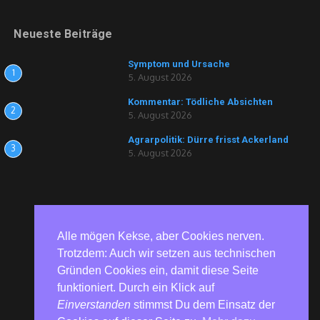
Neueste Beiträge
Symptom und Ursache
1
5. August 2026
Kommentar: Tödliche Absichten
2
5. August 2026
Agrarpolitik: Dürre frisst Ackerland
3
5. August 2026
Alle mögen Kekse, aber Cookies nerven.
Trotzdem: Auch wir setzen aus technischen
Gründen Cookies ein, damit diese Seite
funktioniert. Durch ein Klick auf
Einverstanden
stimmst Du dem Einsatz der