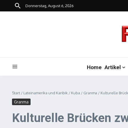
Zum Inhalt springen
Donnerstag, August 6, 2026
Home
Artikel
Start
/
Lateinamerika und Karibik
/
Kuba
/
Granma
/
Kulturelle Brü
Granma
Kulturelle Brücken z