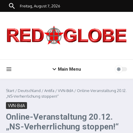
Zum Inhalt springen
Freitag, August 7, 2026
Main Menu
Start
/
Deutschland
/
Antifa
/
VVN-BdA
/
Online-Veranstaltung 20.12.
„NS-Verherrlichung stoppen!“
VVN-BdA
Online-Veranstaltung 20.12.
„NS-Verherrlichung stoppen!“