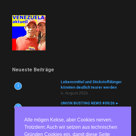
Neueste Beiträge
Lebensmittel und Stickstoffdünger
1
könnten deutlich teurer werden
6. August 2026
UNION BUSTING NEWS #09/26 ►
2
Köln Bäder ► Aldi ► ZF ► tödlicher
Arbeitsunfall vertuscht ► Currenta
Alle mögen Kekse, aber Cookies nerven.
► Nutracorp
6. August 2026
Trotzdem: Auch wir setzen aus technischen
Gründen Cookies ein, damit diese Seite
Umfrage: Acht Sitze werden nach