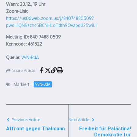
Wann: 20.12., 19 Uhr
Zoom-Link:
https://us06web.zoom.us/j/84074880509?
pwd=1QNBschc5BCNHLoTdth9OvapqU25w8.1
Meeting-ID: 840 7488 0509
Kenncode: 461522
Quelle:
VVN-BdA
Share Article
Markiert:
VVN-BdA
Previous Article
Next Article
Affront gegen Thälmann
Freiheit für Palästina!
Demokratie für