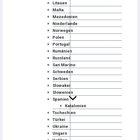
Litauen
Malta
Mazedonien
Niederlande
Norwegen
Polen
Portugal
Rumänien
Russland
San Marino
Schweden
Serbien
Slowakei
Slowenien
Spanien
Katalonien
Tschechien
Türkei
Ukraine
Ungarn