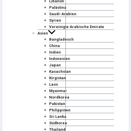
Libanon
Palästina
Saudi-Arabien
Syrien
Vereinigte Arabische Emirate
Asien
Bangladesch
China
Indien
Indonesien
Japan
Kasachstan
Kirgistan
Laos
Myanmar
Nordkorea
Pakistan
Philippinen
Sri Lanka
Südkorea
Thailand