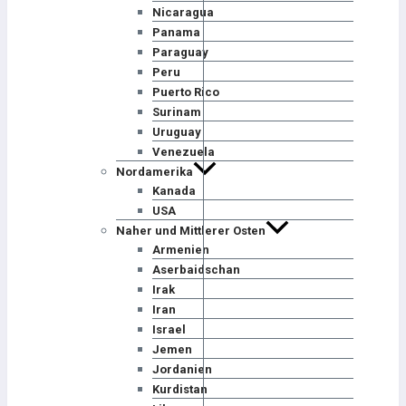
Nicaragua
Panama
Paraguay
Peru
Puerto Rico
Surinam
Uruguay
Venezuela
Nordamerika
Kanada
USA
Naher und Mittlerer Osten
Armenien
Aserbaidschan
Irak
Iran
Israel
Jemen
Jordanien
Kurdistan