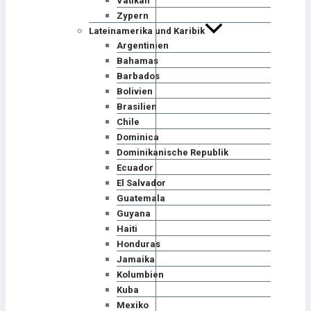
Vatikan
Zypern
Lateinamerika und Karibik
Argentinien
Bahamas
Barbados
Bolivien
Brasilien
Chile
Dominica
Dominikanische Republik
Ecuador
El Salvador
Guatemala
Guyana
Haiti
Honduras
Jamaika
Kolumbien
Kuba
Mexiko