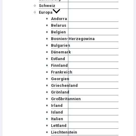
Schweiz
Europa
Andorra
Belarus
Belgien
Bosnien-Herzegowina
Bulgarien
Dänemark
Estland
Finnland
Frankreich
Georgien
Griechenland
Grönland
Großbritannien
Irland
Island
Italien
Lettland
Liechtenstein