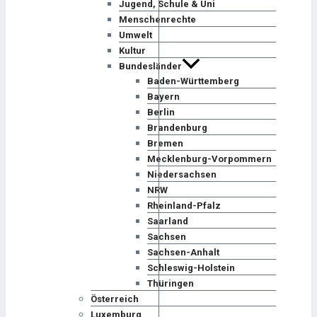
Jugend, Schule & Uni
Menschenrechte
Umwelt
Kultur
Bundesländer
Baden-Württemberg
Bayern
Berlin
Brandenburg
Bremen
Mecklenburg-Vorpommern
Niedersachsen
NRW
Rheinland-Pfalz
Saarland
Sachsen
Sachsen-Anhalt
Schleswig-Holstein
Thüringen
Österreich
Luxemburg