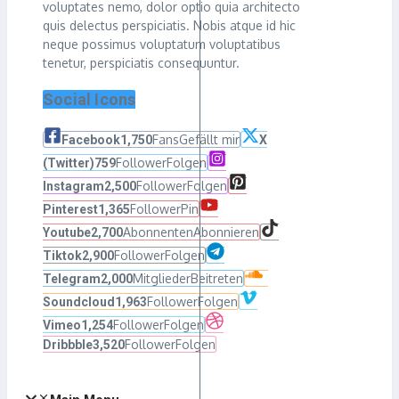
voluptates nemo, dolor optio quia architecto
quis delectus perspiciatis. Nobis atque id hic
neque possimus voluptatum voluptatibus
tenetur, perspiciatis consequuntur.
Social Icons
Fans
Gefällt mir
Facebook
1,750
X
Follower
Folgen
(Twitter)
759
Follower
Folgen
Instagram
2,500
Follower
Pin
Pinterest
1,365
Abonnenten
Abonnieren
Youtube
2,700
Follower
Folgen
Tiktok
2,900
Mitglieder
Beitreten
Telegram
2,000
Follower
Folgen
Soundcloud
1,963
Follower
Folgen
Vimeo
1,254
Follower
Folgen
Dribbble
3,520