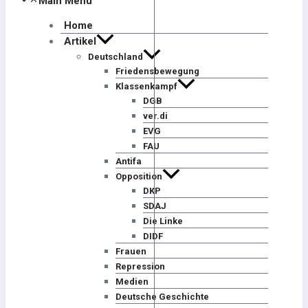
Main Menu
Home
Artikel
Deutschland
Friedensbewegung
Klassenkampf
DGB
ver.di
EVG
FAU
Antifa
Opposition
DKP
SDAJ
Die Linke
DIDF
Frauen
Repression
Medien
Deutsche Geschichte