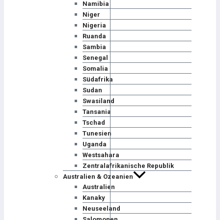
Namibia
Niger
Nigeria
Ruanda
Sambia
Senegal
Somalia
Südafrika
Sudan
Swasiland
Tansania
Tschad
Tunesien
Uganda
Westsahara
Zentralafrikanische Republik
Australien & Ozeanien
Australien
Kanaky
Neuseeland
Salomonen