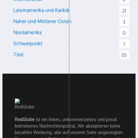
Lateinamerika und Karibik
21
Naher und Mittlerer Osten
3
Nordamerika
0
Schwerpunkt
1
Titel
35
RedGlobe
ist ein linkes, unkommerzielles und privat
betriebenes Nachrichtenportal. Wir akzeptieren keine
bezahlte Werbung, alle auf unserer Seite angezeigten