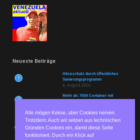
Neueste Beiträge
Hitzeschutz durch öffentliches
1
Sanierungsprogramm
6. August 2026
Mehr als 7000 Container mit
2
Lebensmitteln und Medikamenten
blockiert
6. August 2026
Alle mögen Kekse, aber Cookies nerven.
Trotzdem: Auch wir setzen aus technischen
81 Jahre nach Hiroshima und
3
Gründen Cookies ein, damit diese Seite
Nagasaki – Bundesweite
Gedenkaktionen erinnern an die
funktioniert. Durch ein Klick auf