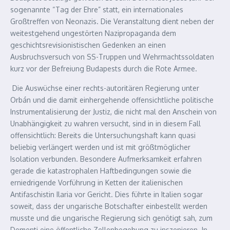
sogenannte “Tag der Ehre” statt, ein internationales
Großtreffen von Neonazis. Die Veranstaltung dient neben der
weitestgehend ungestörten Nazipropaganda dem
geschichtsrevisionistischen Gedenken an einen
Ausbruchsversuch von SS-Truppen und Wehrmachtssoldaten
kurz vor der Befreiung Budapests durch die Rote Armee.
Die Auswüchse einer rechts-autoritären Regierung unter
Orbán und die damit einhergehende offensichtliche politische
Instrumentalisierung der Justiz, die nicht mal den Anschein von
Unabhängigkeit zu wahren versucht, sind in in diesem Fall
offensichtlich: Bereits die Untersuchungshaft kann quasi
beliebig verlängert werden und ist mit größtmöglicher
Isolation verbunden. Besondere Aufmerksamkeit erfahren
gerade die katastrophalen Haftbedingungen sowie die
erniedrigende Vorführung in Ketten der italienischen
Antifaschistin Ilaria vor Gericht. Dies führte in Italien sogar
soweit, dass der ungarische Botschafter einbestellt werden
musste und die ungarische Regierung sich genötigt sah, zum
Dementi eine öffentliche Zellenbegehung zu inszenieren. In