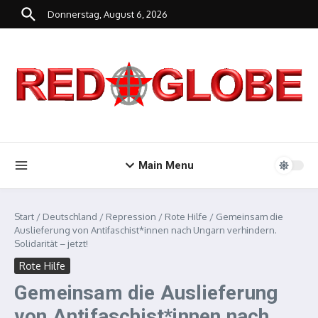
Zum Inhalt springen
Donnerstag, August 6, 2026
Main Menu
Start
/
Deutschland
/
Repression
/
Rote Hilfe
/
Gemeinsam die
Auslieferung von Antifaschist*innen nach Ungarn verhindern.
Solidarität – jetzt!
Rote Hilfe
Gemeinsam die Auslieferung
von Antifaschist*innen nach