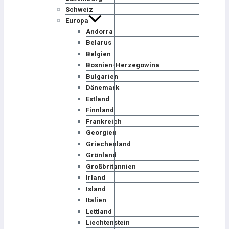
Schweiz
Europa
Andorra
Belarus
Belgien
Bosnien-Herzegowina
Bulgarien
Dänemark
Estland
Finnland
Frankreich
Georgien
Griechenland
Grönland
Großbritannien
Irland
Island
Italien
Lettland
Liechtenstein