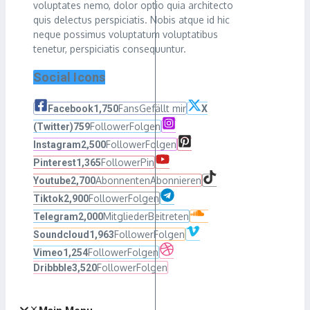
voluptates nemo, dolor optio quia architecto
quis delectus perspiciatis. Nobis atque id hic
neque possimus voluptatum voluptatibus
tenetur, perspiciatis consequuntur.
Social Icons
Fans
Gefällt mir
Facebook
1,750
X
Follower
Folgen
(Twitter)
759
Follower
Folgen
Instagram
2,500
Follower
Pin
Pinterest
1,365
Abonnenten
Abonnieren
Youtube
2,700
Follower
Folgen
Tiktok
2,900
Mitglieder
Beitreten
Telegram
2,000
Follower
Folgen
Soundcloud
1,963
Follower
Folgen
Vimeo
1,254
Follower
Folgen
Dribbble
3,520