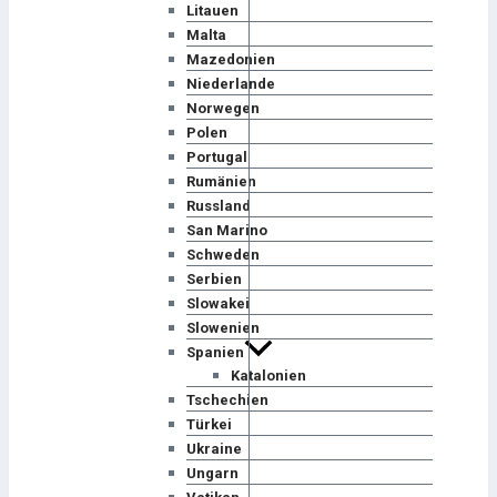
Litauen
Malta
Mazedonien
Niederlande
Norwegen
Polen
Portugal
Rumänien
Russland
San Marino
Schweden
Serbien
Slowakei
Slowenien
Spanien
Katalonien
Tschechien
Türkei
Ukraine
Ungarn