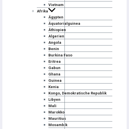
Vietnam
Afrika
Ägypten
Äquatorialguinea
Äthiopien
Algerien
Angola
Benin
Burkina Faso
Eritrea
Gabun
Ghana
Guinea
Kenia
Kongo, Demokratische Republik
Libyen
Mali
Marokko
Mauritius
Mosambik