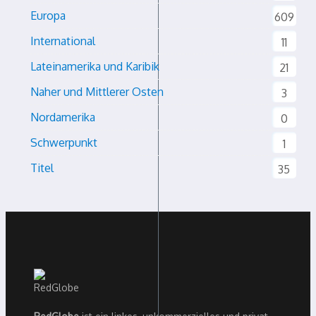
Europa
609
International
11
Lateinamerika und Karibik
21
Naher und Mittlerer Osten
3
Nordamerika
0
Schwerpunkt
1
Titel
35