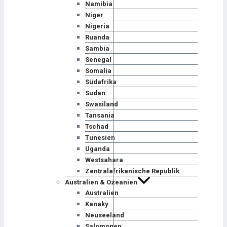
Namibia
Niger
Nigeria
Ruanda
Sambia
Senegal
Somalia
Südafrika
Sudan
Swasiland
Tansania
Tschad
Tunesien
Uganda
Westsahara
Zentralafrikanische Republik
Australien & Ozeanien
Australien
Kanaky
Neuseeland
Salomonen