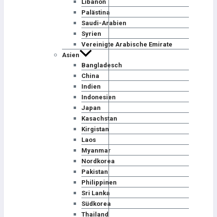
Libanon
Palästina
Saudi-Arabien
Syrien
Vereinigte Arabische Emirate
Asien
Bangladesch
China
Indien
Indonesien
Japan
Kasachstan
Kirgistan
Laos
Myanmar
Nordkorea
Pakistan
Philippinen
Sri Lanka
Südkorea
Thailand