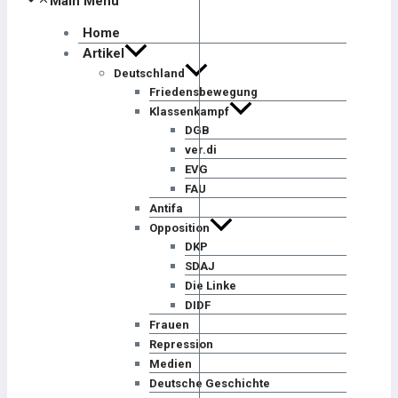
Main Menu
Home
Artikel
Deutschland
Friedensbewegung
Klassenkampf
DGB
ver.di
EVG
FAU
Antifa
Opposition
DKP
SDAJ
Die Linke
DIDF
Frauen
Repression
Medien
Deutsche Geschichte