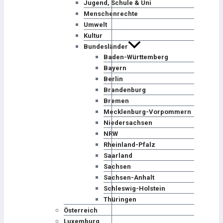
Jugend, Schule & Uni
Menschenrechte
Umwelt
Kultur
Bundesländer
Baden-Württemberg
Bayern
Berlin
Brandenburg
Bremen
Mecklenburg-Vorpommern
Niedersachsen
NRW
Rheinland-Pfalz
Saarland
Sachsen
Sachsen-Anhalt
Schleswig-Holstein
Thüringen
Österreich
Luxemburg