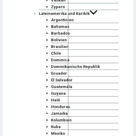
Vatikan
Zypern
Lateinamerika und Karibik
Argentinien
Bahamas
Barbados
Bolivien
Brasilien
Chile
Dominica
Dominikanische Republik
Ecuador
El Salvador
Guatemala
Guyana
Haiti
Honduras
Jamaika
Kolumbien
Kuba
Mexiko