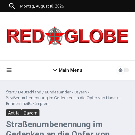
Zum Inhalt springen
Montag, August 10, 2026
Main Menu
Start
/
Deutschland
/
Bundesländer
/
Bayern
/
Straßenumbenennung im Gedenken an die Opfer von Hanau –
Erinnern heißt kämpfen!
Antifa
Bayern
Straßenumbenennung im
Gedenken an die Opfer von