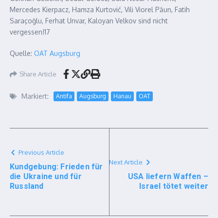
Mercedes Kierpacz, Hamza Kurtović, Vili Viorel Păun, Fatih
Saraçoğlu, Ferhat Unvar, Kaloyan Velkov sind nicht
vergessen!17
Quelle:
OAT Augsburg
Share Article
Markiert:
Antifa
Augsburg
Hanau
OAT
Previous Article
Next Article
Kundgebung: Frieden für
die Ukraine und für
USA liefern Waffen –
Russland
Israel tötet weiter