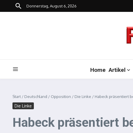
Zum Inhalt springen
Donnerstag, August 6, 2026
Home
Artikel
Start
/
Deutschland
/
Opposition
/
Die Linke
/
Habeck präsentiert b
Die Linke
Habeck präsentiert b