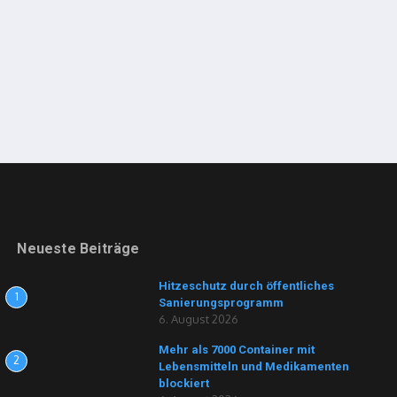
Neueste Beiträge
Hitzeschutz durch öffentliches
1
Sanierungsprogramm
6. August 2026
Mehr als 7000 Container mit
2
Lebensmitteln und Medikamenten
blockiert