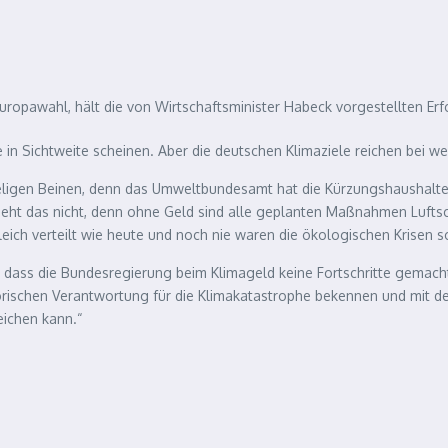
 Europawahl, hält die von Wirtschaftsminister Habeck vorgestellten Erf
le in Sichtweite scheinen. Aber die deutschen Klimaziele reichen bei w
igen Beinen, denn das Umweltbundesamt hat die Kürzungshaushalte n
ht das nicht, denn ohne Geld sind alle geplanten Maßnahmen Luftschl
ich verteilt wie heute und noch nie waren die ökologischen Krisen so
nd, dass die Bundesregierung beim Klimageld keine Fortschritte gemac
orischen Verantwortung für die Klimakatastrophe bekennen und mit d
eichen kann.“