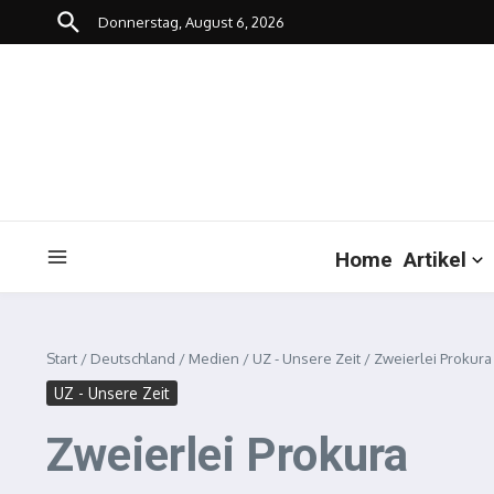
Zum Inhalt springen
Donnerstag, August 6, 2026
Home
Artikel
Start
/
Deutschland
/
Medien
/
UZ - Unsere Zeit
/
Zweierlei Prokura
UZ - Unsere Zeit
Zweierlei Prokura