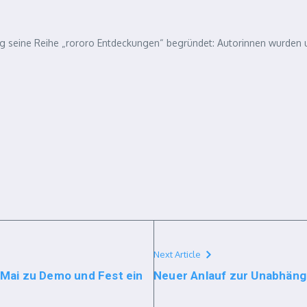
rlag seine Reihe „rororo Entdeckungen“ begründet: Autorinnen wurden 
Next Article
 Mai zu Demo und Fest ein
Neuer Anlauf zur Unabhäng