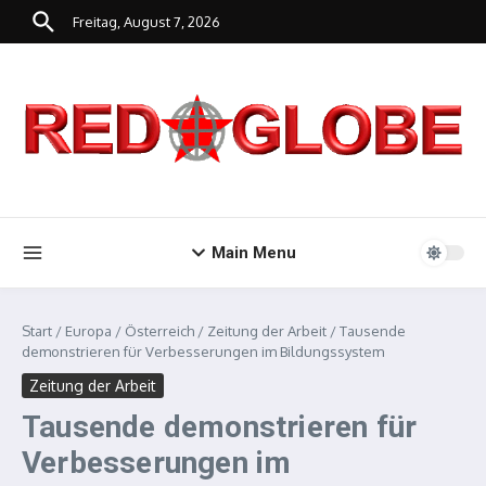
Zum Inhalt springen
Freitag, August 7, 2026
Main Menu
Start
/
Europa
/
Österreich
/
Zeitung der Arbeit
/
Tausende
demonstrieren für Verbesserungen im Bildungssystem
Zeitung der Arbeit
Tausende demonstrieren für
Verbesserungen im