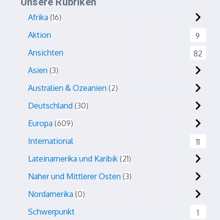
Unsere Rubriken
Afrika
16
Aktion
9
Ansichten
82
Asien
3
Australien & Ozeanien
2
Deutschland
30
Europa
609
International
11
Lateinamerika und Karibik
21
Naher und Mittlerer Osten
3
Nordamerika
0
Schwerpunkt
1