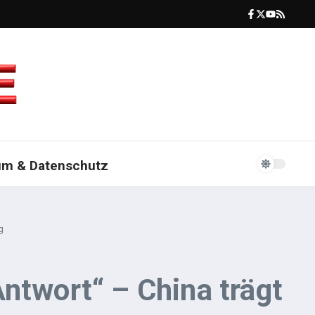
um & Datenschutz
g
ntwort“ – China trägt