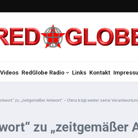
Videos
RedGlobe Radio
Links
Kontakt
Impress
Antwort“ zu „zeitgemäßer Antwort“ – China trägt weiter seine Verantwortun
wort“ zu „zeitgemäßer A