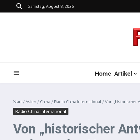
Zum Inhalt springen
Samstag, August 8, 2026
Home
Artikel
Start
/
Asien
/
China
/
Radio China International
/
Von „historischer 
Radio China International
Von „historischer Ant