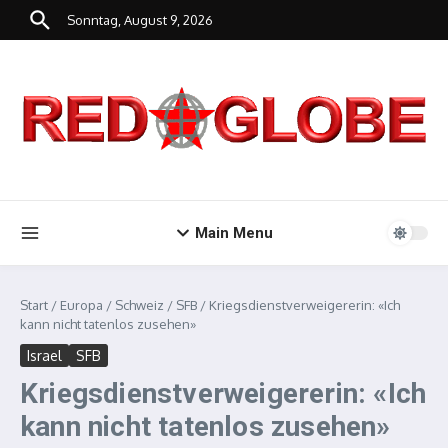
Zum Inhalt springen
Sonntag, August 9, 2026
Main Menu
Start
/
Europa
/
Schweiz
/
SFB
/
Kriegsdienstverweigererin: «Ich
kann nicht tatenlos zusehen»
Israel
SFB
Kriegsdienstverweigererin: «Ich
kann nicht tatenlos zusehen»