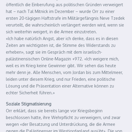
öffentlich die Einberufung aus politischen Gründen verweigert
hat – nach Tal Mitnick im Dezember – wurde Orr zu einer
ersten 20-tägigen Haftstrafe im Militärgefängnis Neve Tzedek
verurteilt, die wahrscheinlich verlängert werden wird, wenn sie
sich weiterhin weigert, in die Armee einzutreten.
«Ich habe natürlich Angst, aber ich denke, dass es in diesen
Zeiten am wichtigsten ist, die Stimme des Widerstands zu
erheben», sagt sie im Gespräch mit dem israelisch-
palästinensischen Online-Magazin +972. «Ich weigere mich,
weil es im Krieg keine Gewinner gibt. Wir sehen das heute
mehr denn je. Alle Menschen, vom Jordan bis zum Mittelmeer,
leiden unter diesem Krieg, und nur Frieden, eine politische
Lösung und die Präsentation einer Alternative können zu
echter Sicherheit führen.»
Soziale Stigmatisierung
Orr erklärt, dass sie bereits lange vor Kriegsbeginn
beschlossen hatte, ihre Wehrpflicht zu verweigern, und zwar
wegen «der Besatzung und Unterdrückung, die die Armee
gegen die Palästinenser im Westjordanland ausübt». Die von