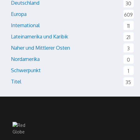
Deutschland
30
Europa
609
International
11
Lateinamerika und Karibik
21
Naher und Mittlerer Osten
3
Nordamerika
0
Schwerpunkt
1
Titel
35