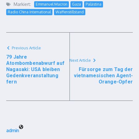
Markiert:
Emmanuel Macron
Gaza
Palästina
Radio China International
Waffenstillstand
Previous Article
79 Jahre
Next Article
Atombombenabwurf auf
Nagasaki: USA bleiben
Fürsorge zum Tag der
Gedenkveranstaltung
vietnamesischen Agent-
fern
Orange-Opfer
admin