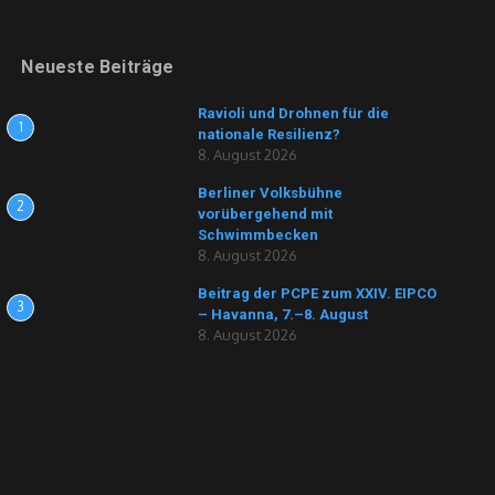
Neueste Beiträge
Ravioli und Drohnen für die
1
nationale Resilienz?
8. August 2026
Berliner Volksbühne
2
vorübergehend mit
Schwimmbecken
8. August 2026
Beitrag der PCPE zum XXIV. EIPCO
3
– Havanna, 7.–8. August
8. August 2026