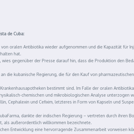
sta de Cuba:
von oralen Antibiotika wieder aufgenommen und die Kapazität für In
halten hat.
 wies gegenüber der Presse darauf hin, dass die Produktion den Bed
o an die kubanische Regierung, die für den Kauf von pharmazeutischen
rankenhausapotheken bestimmt sind. Im Falle der oralen Antibiotika 
physikalisch-chemischen und mikrobiologischen Analyse unterzogen w
llin, Cephalexin und Cefixim, letzteres in Form von Kapseln und Suspe
aFarma, dankte der indischen Regierung – vertreten durch ihren Bots
det, als außerordentlich willkommen bezeichnete.
gischen Entwicklung eine hervorragende Zusammenarbeit vorweisen kö