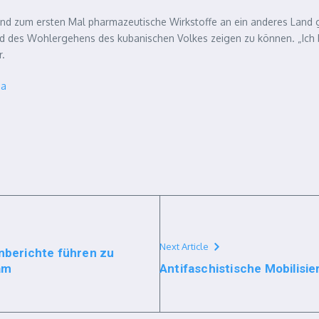
nd zum ersten Mal pharmazeutische Wirkstoffe an ein anderes Land ge
d des Wohlergehens des kubanischen Volkes zeigen zu können. „Ich bi
r.
ba
Next Article
nberichte führen zu
am
Antifaschistische Mobilisie