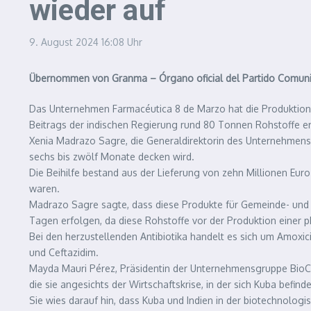
wieder auf
9. August 2024
16:08 Uhr
Übernommen von Granma – Órgano oficial del Partido Comuni
Das Unternehmen Farmacéutica 8 de Marzo hat die Produktion 
Beitrags der indischen Regierung rund 80 Tonnen Rohstoffe er
Xenia Madrazo Sagre, die Generaldirektorin des Unternehmens,
sechs bis zwölf Monate decken wird.
Die Beihilfe bestand aus der Lieferung von zehn Millionen Eur
waren.
Madrazo Sagre sagte, dass diese Produkte für Gemeinde- und K
Tagen erfolgen, da diese Rohstoffe vor der Produktion einer 
Bei den herzustellenden Antibiotika handelt es sich um Amoxici
und Ceftazidim.
Mayda Mauri Pérez, Präsidentin der Unternehmensgruppe BioCub
die sie angesichts der Wirtschaftskrise, in der sich Kuba befin
Sie wies darauf hin, dass Kuba und Indien in der biotechnolo