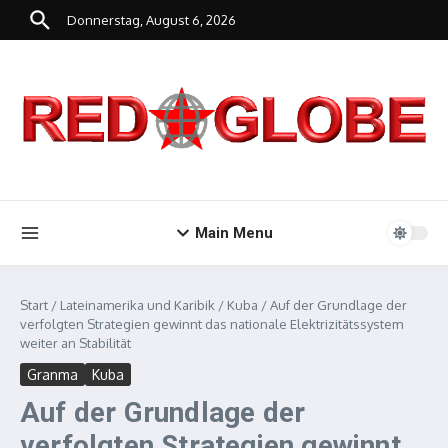
Zum Inhalt springen
Donnerstag, August 6, 2026
Main Menu
Start
/
Lateinamerika und Karibik
/
Kuba
/
Auf der Grundlage der
verfolgten Strategien gewinnt das nationale Elektrizitätssystem
weiter an Stabilität
Granma
Kuba
Auf der Grundlage der
verfolgten Strategien gewinnt