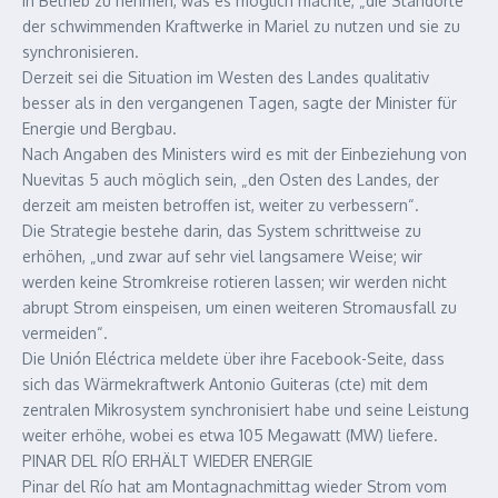
in Betrieb zu nehmen, was es möglich machte, „die Standorte
der schwimmenden Kraftwerke in Mariel zu nutzen und sie zu
synchronisieren.
Derzeit sei die Situation im Westen des Landes qualitativ
besser als in den vergangenen Tagen, sagte der Minister für
Energie und Bergbau.
Nach Angaben des Ministers wird es mit der Einbeziehung von
Nuevitas 5 auch möglich sein, „den Osten des Landes, der
derzeit am meisten betroffen ist, weiter zu verbessern“.
Die Strategie bestehe darin, das System schrittweise zu
erhöhen, „und zwar auf sehr viel langsamere Weise; wir
werden keine Stromkreise rotieren lassen; wir werden nicht
abrupt Strom einspeisen, um einen weiteren Stromausfall zu
vermeiden“.
Die Unión Eléctrica meldete über ihre Facebook-Seite, dass
sich das Wärmekraftwerk Antonio Guiteras (cte) mit dem
zentralen Mikrosystem synchronisiert habe und seine Leistung
weiter erhöhe, wobei es etwa 105 Megawatt (MW) liefere.
PINAR DEL RÍO ERHÄLT WIEDER ENERGIE
Pinar del Río hat am Montagnachmittag wieder Strom vom