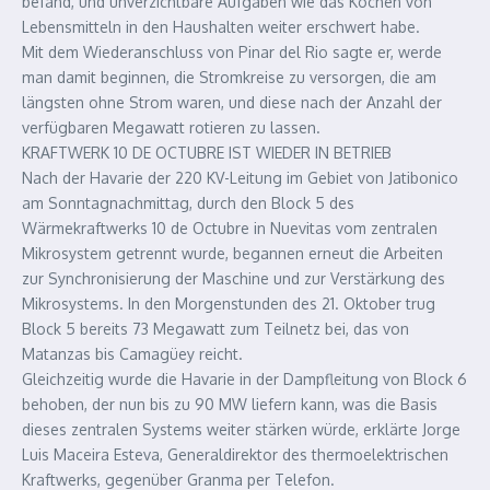
befand, und unverzichtbare Aufgaben wie das Kochen von
Lebensmitteln in den Haushalten weiter erschwert habe.
Mit dem Wiederanschluss von Pinar del Rio sagte er, werde
man damit beginnen, die Stromkreise zu versorgen, die am
längsten ohne Strom waren, und diese nach der Anzahl der
verfügbaren Megawatt rotieren zu lassen.
KRAFTWERK 10 DE OCTUBRE IST WIEDER IN BETRIEB
Nach der Havarie der 220 KV-Leitung im Gebiet von Jatibonico
am Sonntagnachmittag, durch den Block 5 des
Wärmekraftwerks 10 de Octubre in Nuevitas vom zentralen
Mikrosystem getrennt wurde, begannen erneut die Arbeiten
zur Synchronisierung der Maschine und zur Verstärkung des
Mikrosystems. In den Morgenstunden des 21. Oktober trug
Block 5 bereits 73 Megawatt zum Teilnetz bei, das von
Matanzas bis Camagüey reicht.
Gleichzeitig wurde die Havarie in der Dampfleitung von Block 6
behoben, der nun bis zu 90 MW liefern kann, was die Basis
dieses zentralen Systems weiter stärken würde, erklärte Jorge
Luis Maceira Esteva, Generaldirektor des thermoelektrischen
Kraftwerks, gegenüber Granma per Telefon.