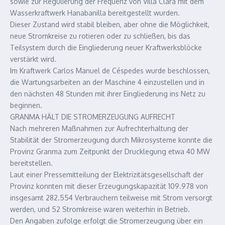
sowie zur Regulierung der Frequenz von Villa Clara mit dem
Wasserkraftwerk Hanabanilla bereitgestellt wurden.
Dieser Zustand wird stabil bleiben, aber ohne die Möglichkeit,
neue Stromkreise zu rotieren oder zu schließen, bis das
Teilsystem durch die Eingliederung neuer Kraftwerksblöcke
verstärkt wird.
Im Kraftwerk Carlos Manuel de Céspedes wurde beschlossen,
die Wartungsarbeiten an der Maschine 4 einzustellen und in
den nächsten 48 Stunden mit ihrer Eingliederung ins Netz zu
beginnen.
GRANMA HÄLT DIE STROMERZEUGUNG AUFRECHT
Nach mehreren Maßnahmen zur Aufrechterhaltung der
Stabilität der Stromerzeugung durch Mikrosysteme konnte die
Provinz Granma zum Zeitpunkt der Drucklegung etwa 40 MW
bereitstellen.
Laut einer Pressemitteilung der Elektrizitätsgesellschaft der
Provinz konnten mit dieser Erzeugungskapazität 109.978 von
insgesamt 282.554 Verbrauchern teilweise mit Strom versorgt
werden, und 52 Stromkreise waren weiterhin in Betrieb.
Den Angaben zufolge erfolgt die Stromerzeugung über ein