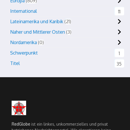
Europa
609
International
11
Lateinamerika und Karibik
21
Naher und Mittlerer Osten
3
Nordamerika
0
Schwerpunkt
1
Titel
35
RedGlobe
ist ein linkes, unkommerzielles und privat