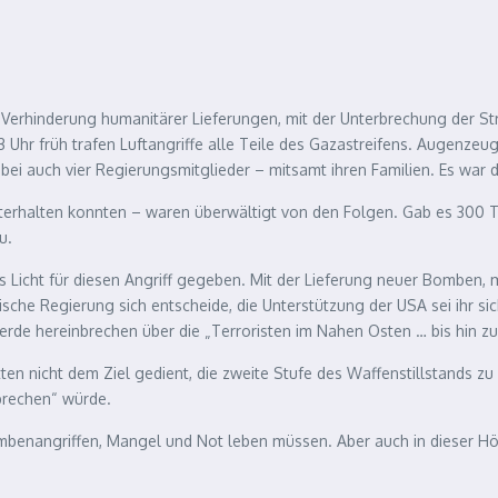
 Verhinderung humanitärer Lieferungen, mit der Unterbrechung der Stro
r früh trafen Luftangriffe alle Teile des Gazastreifens. Augenzeug
dabei auch vier Regierungsmitglieder – mitsamt ihren Familien. Es wa
hterhalten konnten – waren überwältigt von den Folgen. Gab es 300 
u.
s Licht für diesen Angriff gegeben. Mit der Lieferung neuer Bomben, 
lische Regierung sich entscheide, die Unterstützung der USA sei ihr 
 werde hereinbrechen über die „Terroristen im Nahen Osten … bis hin zu
 nicht dem Ziel gedient, die zweite Stufe des Waffenstillstands zu r
sbrechen“ würde.
enangriffen, Mangel und Not leben müssen. Aber auch in dieser Hölle