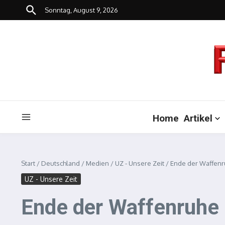
Zum Inhalt springen
Sonntag, August 9, 2026
Home
Artikel
Start
/
Deutschland
/
Medien
/
UZ - Unsere Zeit
/
Ende der Waffen
UZ - Unsere Zeit
Ende der Waffenruhe