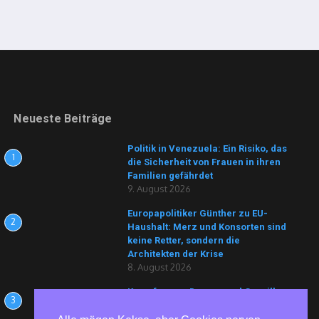
Neueste Beiträge
Politik in Venezuela: Ein Risiko, das
1
die Sicherheit von Frauen in ihren
Familien gefährdet
9. August 2026
Europapolitiker Günther zu EU-
2
Haushalt: Merz und Konsorten sind
keine Retter, sondern die
Architekten der Krise
8. August 2026
Kampf gegen Drogen und Guerilla
3
8. August 2026