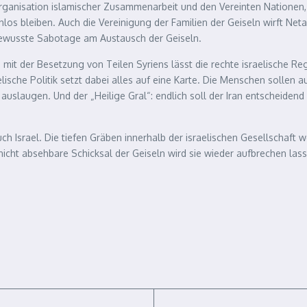
ganisation islamischer Zusammenarbeit und den Vereinten Nationen, 
os bleiben. Auch die Vereinigung der Familien der Geiseln wirft Neta
bewusste Sabotage am Austausch der Geiseln.
it der Besetzung von Teilen Syriens lässt die rechte israelische Regie
aelische Politik setzt dabei alles auf eine Karte. Die Menschen solle
auslaugen. Und der „Heilige Gral“: endlich soll der Iran entscheiden
ch Israel. Die tiefen Gräben innerhalb der israelischen Gesellschaft 
 nicht absehbare Schicksal der Geiseln wird sie wieder aufbrechen las