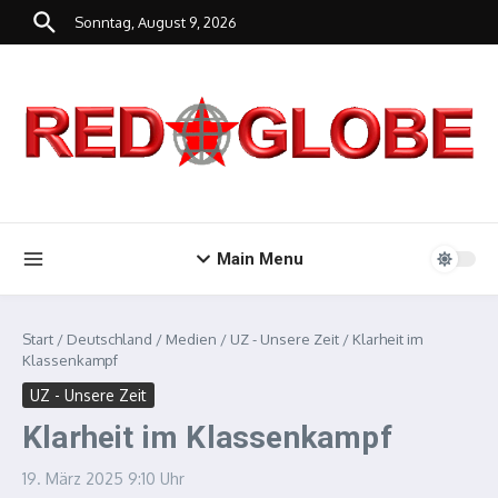
Zum Inhalt springen
Sonntag, August 9, 2026
Main Menu
Start
/
Deutschland
/
Medien
/
UZ - Unsere Zeit
/
Klarheit im
Klassenkampf
UZ - Unsere Zeit
Klarheit im Klassenkampf
19. März 2025
9:10 Uhr