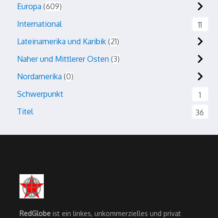
Europa
609
International
11
Lateinamerika und Karibik
21
Naher und Mittlerer Osten
3
Nordamerika
0
Schwerpunkt
1
Titel
36
RedGlobe
ist ein linkes, unkommerzielles und privat