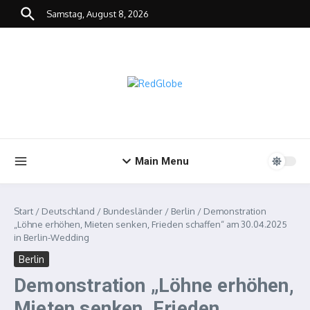
Zum Inhalt springen
Samstag, August 8, 2026
Main Menu
Start
/
Deutschland
/
Bundesländer
/
Berlin
/
Demonstration
„Löhne erhöhen, Mieten senken, Frieden schaffen“ am 30.04.2025
in Berlin-Wedding
Berlin
Demonstration „Löhne erhöhen,
Mieten senken, Frieden