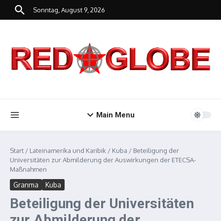
Zum Inhalt springen
Sonntag, August 9, 2026
Main Menu
Start
/
Lateinamerika und Karibik
/
Kuba
/
Beteiligung der
Universitäten zur Abmilderung der Auswirkungen der ETECSA-
Maßnahmen
Granma
Kuba
Beteiligung der Universitäten
zur Abmilderung der