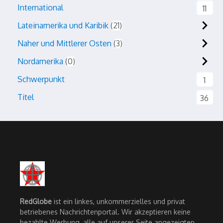
International
11
Lateinamerika und Karibik
21
Naher und Mittlerer Osten
3
Nordamerika
0
Schwerpunkt
1
Titel
36
RedGlobe
ist ein linkes, unkommerzielles und privat
betriebenes Nachrichtenportal. Wir akzeptieren keine
bezahlte Werbung, alle auf unserer Seite angezeigten