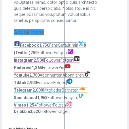
voluptates nemo, dolor optio quia architecto
quis delectus perspiciatis. Nobis atque id hic
neque possimus voluptatum voluptatibus
tenetur, perspiciatis consequuntur.
Social Icons
Fans
Gefällt mir
Facebook
1,750
X
Follower
Folgen
(Twitter)
759
Follower
Folgen
Instagram
2,500
Follower
Pin
Pinterest
1,365
Abonnenten
Abonnieren
Youtube
2,700
Follower
Folgen
Tiktok
2,900
Mitglieder
Beitreten
Telegram
2,000
Follower
Folgen
Soundcloud
1,963
Follower
Folgen
Vimeo
1,254
Follower
Folgen
Dribbble
3,520