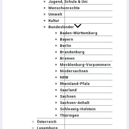
Jugend, Schule & Uni
Menschenrechte
Umwelt
Kultur
Bundesländer
Baden-Württemberg
Bayern
Berlin
Brandenburg
Bremen
Mecklenburg-Vorpommern
Niedersachsen
NRW
Rheinland-Pfalz
Saarland
Sachsen
Sachsen-Anhalt
Schleswig-Holstein
Thüringen
Österreich
Luxemburg