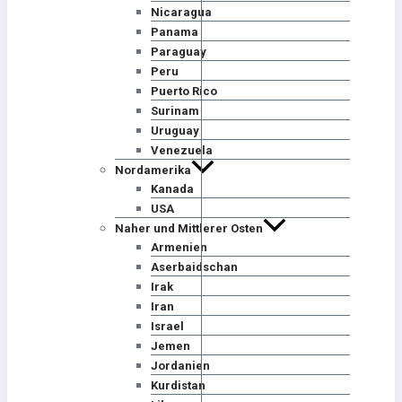
Nicaragua
Panama
Paraguay
Peru
Puerto Rico
Surinam
Uruguay
Venezuela
Nordamerika
Kanada
USA
Naher und Mittlerer Osten
Armenien
Aserbaidschan
Irak
Iran
Israel
Jemen
Jordanien
Kurdistan