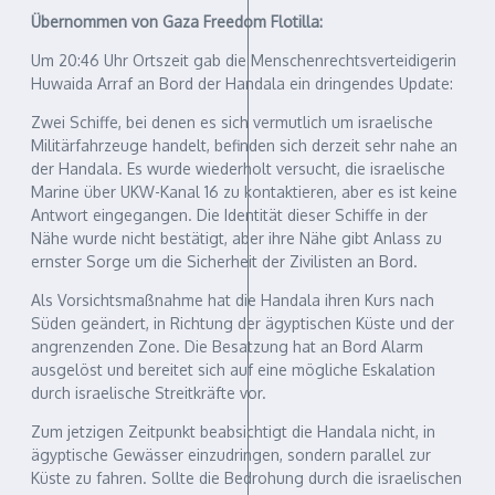
Übernommen von Gaza Freedom Flotilla:
Um 20:46 Uhr Ortszeit gab die Menschenrechtsverteidigerin
Huwaida Arraf an Bord der Handala ein dringendes Update:
Zwei Schiffe, bei denen es sich vermutlich um israelische
Militärfahrzeuge handelt, befinden sich derzeit sehr nahe an
der Handala. Es wurde wiederholt versucht, die israelische
Marine über UKW-Kanal 16 zu kontaktieren, aber es ist keine
Antwort eingegangen. Die Identität dieser Schiffe in der
Nähe wurde nicht bestätigt, aber ihre Nähe gibt Anlass zu
ernster Sorge um die Sicherheit der Zivilisten an Bord.
Als Vorsichtsmaßnahme hat die Handala ihren Kurs nach
Süden geändert, in Richtung der ägyptischen Küste und der
angrenzenden Zone. Die Besatzung hat an Bord Alarm
ausgelöst und bereitet sich auf eine mögliche Eskalation
durch israelische Streitkräfte vor.
Zum jetzigen Zeitpunkt beabsichtigt die Handala nicht, in
ägyptische Gewässer einzudringen, sondern parallel zur
Küste zu fahren. Sollte die Bedrohung durch die israelischen