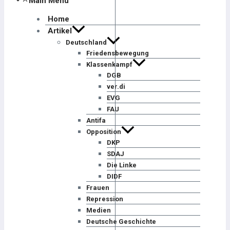
Main Menu
Home
Artikel
Deutschland
Friedensbewegung
Klassenkampf
DGB
ver.di
EVG
FAU
Antifa
Opposition
DKP
SDAJ
Die Linke
DIDF
Frauen
Repression
Medien
Deutsche Geschichte