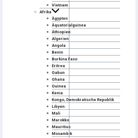
Vietnam
Afrika
Ägypten
Äquatorialguinea
Äthiopien
Algerien
Angola
Benin
Burkina Faso
Eritrea
Gabun
Ghana
Guinea
Kenia
Kongo, Demokratische Republik
Libyen
Mali
Marokko
Mauritius
Mosambik