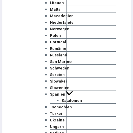
Litauen
Malta
Mazedonien
Niederlande
Norwegen
Polen
Portugal
Rumänien
Russland
San Marino
Schweden
Serbien
Slowakei
Slowenien
Spanien
Katalonien
Tschechien
Türkei
Ukraine
Ungarn