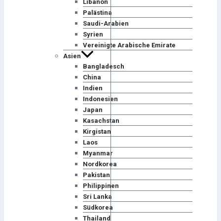
Libanon
Palästina
Saudi-Arabien
Syrien
Vereinigte Arabische Emirate
Asien
Bangladesch
China
Indien
Indonesien
Japan
Kasachstan
Kirgistan
Laos
Myanmar
Nordkorea
Pakistan
Philippinen
Sri Lanka
Südkorea
Thailand