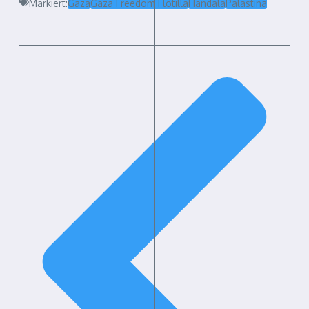
Markiert:
Gaza
Gaza Freedom Flotilla
Handala
Palästina