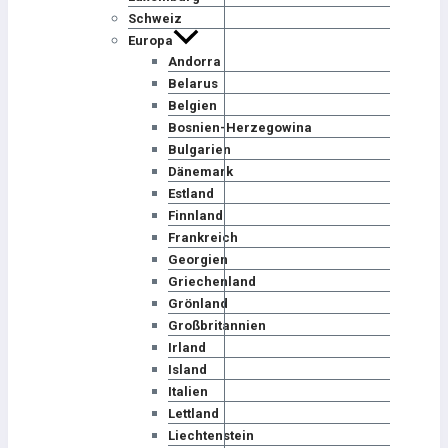
Schweiz
Europa
Andorra
Belarus
Belgien
Bosnien-Herzegowina
Bulgarien
Dänemark
Estland
Finnland
Frankreich
Georgien
Griechenland
Grönland
Großbritannien
Irland
Island
Italien
Lettland
Liechtenstein