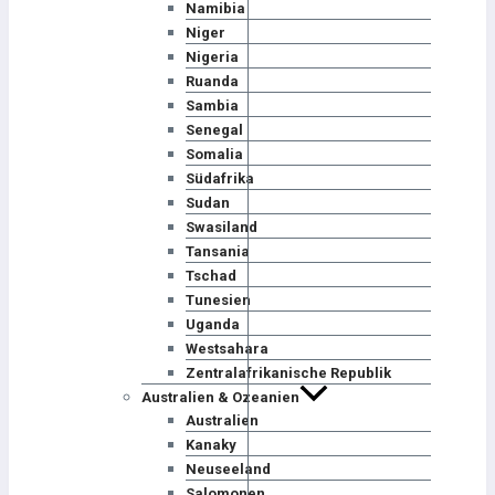
Namibia
Niger
Nigeria
Ruanda
Sambia
Senegal
Somalia
Südafrika
Sudan
Swasiland
Tansania
Tschad
Tunesien
Uganda
Westsahara
Zentralafrikanische Republik
Australien & Ozeanien
Australien
Kanaky
Neuseeland
Salomonen