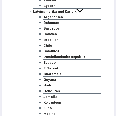
Vatikan
Zypern
Lateinamerika und Karibik
Argentinien
Bahamas
Barbados
Bolivien
Brasilien
Chile
Dominica
Dominikanische Republik
Ecuador
El Salvador
Guatemala
Guyana
Haiti
Honduras
Jamaika
Kolumbien
Kuba
Mexiko