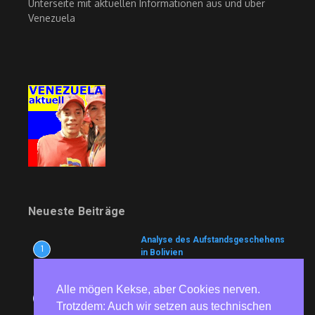
Unterseite mit aktuellen Informationen aus und über
Venezuela
Neueste Beiträge
Analyse des Aufstandsgeschehens
1
in Bolivien
9. August 2026
Alle mögen Kekse, aber Cookies nerven.
Wem nutzt es?
2
9. August 2026
Trotzdem: Auch wir setzen aus technischen