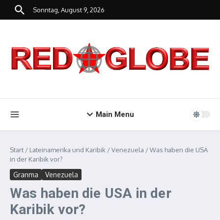
Zum Inhalt springen
Sonntag, August 9, 2026
Main Menu
Start
/
Lateinamerika und Karibik
/
Venezuela
/
Was haben die USA
in der Karibik vor?
Granma
Venezuela
Was haben die USA in der
Karibik vor?