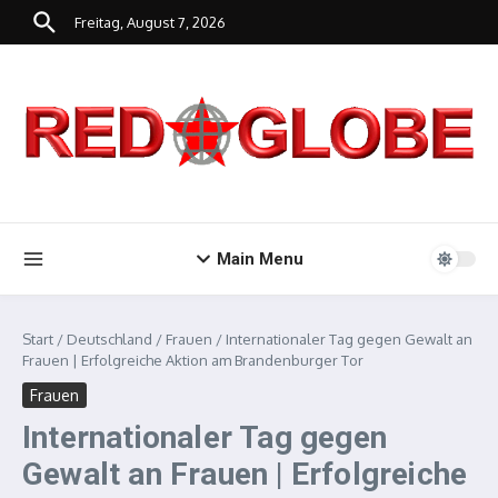
Zum Inhalt springen
Freitag, August 7, 2026
Main Menu
Start
/
Deutschland
/
Frauen
/
Internationaler Tag gegen Gewalt an
Frauen | Erfolgreiche Aktion am Brandenburger Tor
Frauen
Internationaler Tag gegen
Gewalt an Frauen | Erfolgreiche