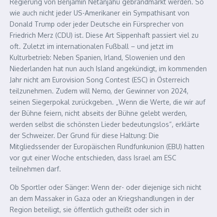
Regierung von Benjamin Netanjahu gebrandmarkt werden. So
wie auch nicht jeder US-Amerikaner ein Sympathisant von
Donald Trump oder jeder Deutsche ein Fürsprecher von
Friedrich Merz (CDU) ist. Diese Art Sippenhaft passiert viel zu
oft. Zuletzt im internationalen Fußball – und jetzt im
Kulturbetrieb: Neben Spanien, Irland, Slowenien und den
Niederlanden hat nun auch Island angekündigt, im kommenden
Jahr nicht am Eurovision Song Contest (ESC) in Österreich
teilzunehmen. Zudem will Nemo, der Gewinner von 2024,
seinen Siegerpokal zurückgeben. „Wenn die Werte, die wir auf
der Bühne feiern, nicht abseits der Bühne gelebt werden,
werden selbst die schönsten Lieder bedeutungslos“, erklärte
der Schweizer. Der Grund für diese Haltung: Die
Mitgliedssender der Europäischen Rundfunkunion (EBU) hatten
vor gut einer Woche entschieden, dass Israel am ESC
teilnehmen darf.
Ob Sportler oder Sänger: Wenn der- oder diejenige sich nicht
an dem Massaker in Gaza oder an Kriegshandlungen in der
Region beteiligt, sie öffentlich gutheißt oder sich in