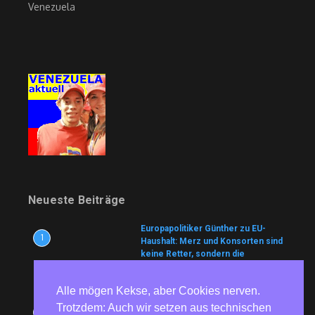
Venezuela
Neueste Beiträge
Europapolitiker Günther zu EU-
1
Haushalt: Merz und Konsorten sind
keine Retter, sondern die
Architekten der Krise
8. August 2026
Alle mögen Kekse, aber Cookies nerven.
Kampf gegen Drogen und Guerilla
Trotzdem: Auch wir setzen aus technischen
2