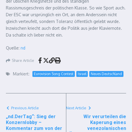
der üblichen Kriegshetze und des ständigen
Rassismusgeschreis der politischen Klasse. So wie Sport auch.
Der ESC war ursprünglich ein Ort, an dem Anderssein nicht
gleich verteufelt, sondern Toleranz öffentlich gelebt wurde.
Inzwischen kriecht auch dort die Politik aus jeder Klaviernote.
Da schalte ich lieber nicht ein.
Quelle:
nd
Share Article
Markiert:
Eurovision Song Contest
Israel
Neues Deutschland
Previous Article
Next Article
„nd.DerTag“: Sieg der
Wir verurteilen die
Konzernlobby –
Kaperung eines
Kommentar zum von der
venezolanischen