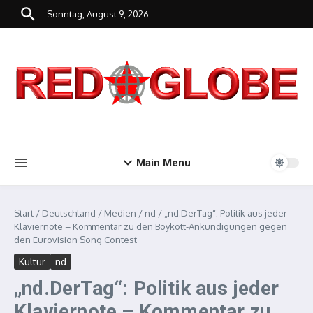
Zum Inhalt springen
Sonntag, August 9, 2026
Main Menu
Start
/
Deutschland
/
Medien
/
nd
/
„nd.DerTag“: Politik aus jeder
Klaviernote – Kommentar zu den Boykott-Ankündigungen gegen
den Eurovision Song Contest
Kultur
nd
„nd.DerTag“: Politik aus jeder
Klaviernote – Kommentar zu