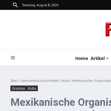
Zum Inhalt springen
Samstag, August 8, 2026
Home
Artikel
Start
/
Lateinamerika und Karibik
/
Kuba
/
Mexikanische Organisatio
Granma
Kuba
Mexikanische Organis