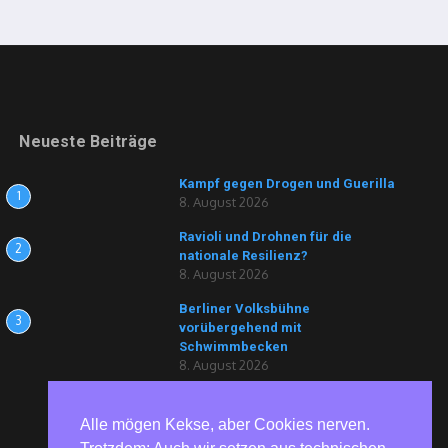
Neueste Beiträge
Kampf gegen Drogen und Guerilla
1
8. August 2026
Ravioli und Drohnen für die
2
nationale Resilienz?
8. August 2026
Berliner Volksbühne
3
vorübergehend mit
Schwimmbecken
8. August 2026
Alle mögen Kekse, aber Cookies nerven.