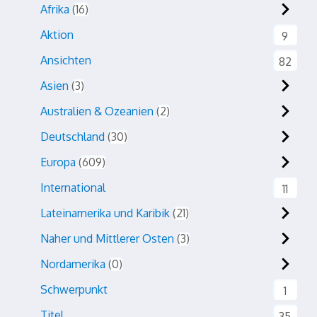
Afrika
16
Aktion
9
Ansichten
82
Asien
3
Australien & Ozeanien
2
Deutschland
30
Europa
609
International
11
Lateinamerika und Karibik
21
Naher und Mittlerer Osten
3
Nordamerika
0
Schwerpunkt
1
Titel
35