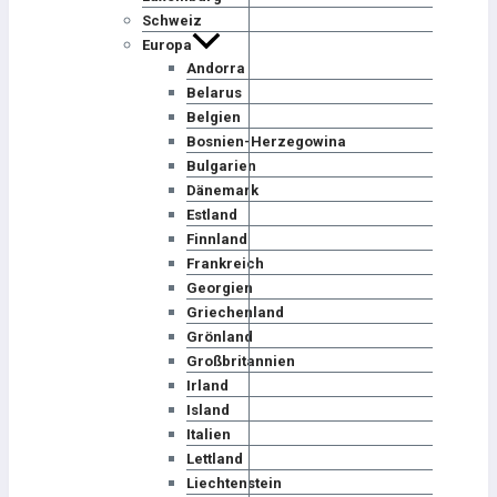
Schweiz
Europa
Andorra
Belarus
Belgien
Bosnien-Herzegowina
Bulgarien
Dänemark
Estland
Finnland
Frankreich
Georgien
Griechenland
Grönland
Großbritannien
Irland
Island
Italien
Lettland
Liechtenstein