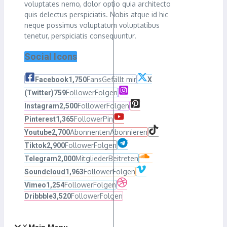
voluptates nemo, dolor optio quia architecto
quis delectus perspiciatis. Nobis atque id hic
neque possimus voluptatum voluptatibus
tenetur, perspiciatis consequuntur.
Social Icons
Fans
Gefällt mir
Facebook
1,750
X
Follower
Folgen
(Twitter)
759
Follower
Folgen
Instagram
2,500
Follower
Pin
Pinterest
1,365
Abonnenten
Abonnieren
Youtube
2,700
Follower
Folgen
Tiktok
2,900
Mitglieder
Beitreten
Telegram
2,000
Follower
Folgen
Soundcloud
1,963
Follower
Folgen
Vimeo
1,254
Follower
Folgen
Dribbble
3,520