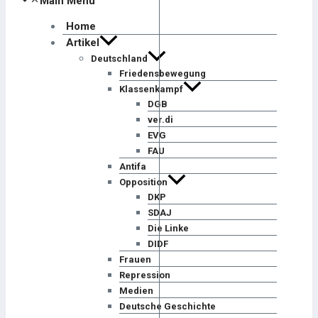
Main Menu
Home
Artikel
Deutschland
Friedensbewegung
Klassenkampf
DGB
ver.di
EVG
FAU
Antifa
Opposition
DKP
SDAJ
Die Linke
DIDF
Frauen
Repression
Medien
Deutsche Geschichte