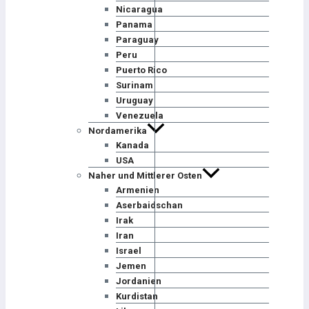
Nicaragua
Panama
Paraguay
Peru
Puerto Rico
Surinam
Uruguay
Venezuela
Nordamerika
Kanada
USA
Naher und Mittlerer Osten
Armenien
Aserbaidschan
Irak
Iran
Israel
Jemen
Jordanien
Kurdistan