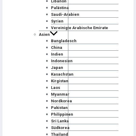
Libanon
Palästina
Saudi-Arabien
Syrien
Vereinigte Arabische Emirate
Asien
Bangladesch
China
Indien
Indonesien
Japan
Kasachstan
Kirgistan
Laos
Myanmar
Nordkorea
Pakistan
Philippinen
Sri Lanka
Südkorea
Thailand