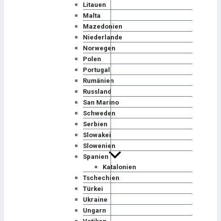
Litauen
Malta
Mazedonien
Niederlande
Norwegen
Polen
Portugal
Rumänien
Russland
San Marino
Schweden
Serbien
Slowakei
Slowenien
Spanien
Katalonien
Tschechien
Türkei
Ukraine
Ungarn