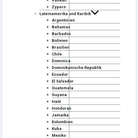
Vatikan
Zypern
Lateinamerika und Karibik
Argentinien
Bahamas
Barbados
Bolivien
Brasilien
Chile
Dominica
Dominikanische Republik
Ecuador
El Salvador
Guatemala
Guyana
Haiti
Honduras
Jamaika
Kolumbien
Kuba
Mexiko