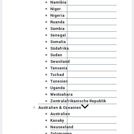
Namibia
Niger
Nigeria
Ruanda
Sambia
Senegal
Somalia
Südafrika
Sudan
Swasiland
Tansania
Tschad
Tunesien
Uganda
Westsahara
Zentralafrikanische Republik
Australien & Ozeanien
Australien
Kanaky
Neuseeland
Salomonen