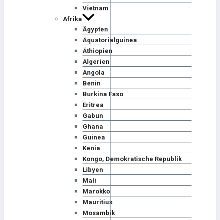
Vietnam
Afrika
Ägypten
Äquatorialguinea
Äthiopien
Algerien
Angola
Benin
Burkina Faso
Eritrea
Gabun
Ghana
Guinea
Kenia
Kongo, Demokratische Republik
Libyen
Mali
Marokko
Mauritius
Mosambik