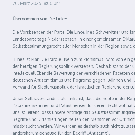
20. März 2026
18:06 Uhr
Übernommen von Die Linke:
Die Vorsitzenden der Partei Die Linke, Ines Schwerdtner und J
Landesparteitags Niedersachsen. In einer gemeinsamen Erkläru
Selbstbestimmungsrecht aller Menschen in der Region sowie di
„Eines ist klar: Die Parole „Nein zum Zionismus“ wird von einig
der heutigen Regierungspolitik verstehen. Deshalb stand der 
intellektuell über die Bewertung der verschiedenen Facetten de
deutschen Antisemitismus und Pogrome gegen Jüdinnen und Ju
Vorwand für Siedlungspolitik der israelischen Regierung genut
Unser Selbstverständnis als Linke ist, dass die heute in der R
Palästinenserinnen und Palästinenser, für deren Recht auf natio
uns ist leitend, dass unsere Anträge das Selbstbestimmungsre
Begriffe und Diffamierungen helfen den Menschen vor Ort nicht
missbraucht werden. Wir werden es deshalb auch nicht zulasse
andersherum genauso für den Begriff „Antisemit“.