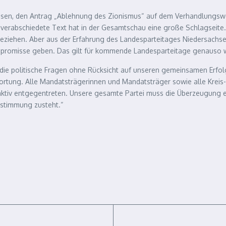
sen, den Antrag „Ablehnung des Zionismus“ auf dem Verhandlungsweg
verabschiedete Text hat in der Gesamtschau eine große Schlagseite. I
beziehen. Aber aus der Erfahrung des Landesparteitages Niedersachsen
Kompromisse geben. Das gilt für kommende Landesparteitage genauso 
e, die politische Fragen ohne Rücksicht auf unseren gemeinsamen Erfo
wortung. Alle Mandatsträgerinnen und Mandatsträger sowie alle Kreis
tiv entgegentreten. Unsere gesamte Partei muss die Überzeugung ein
estimmung zusteht.“