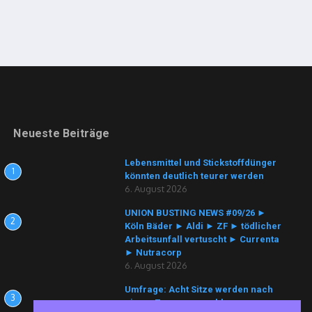
Neueste Beiträge
Lebensmittel und Stickstoffdünger
1
könnten deutlich teurer werden
6. August 2026
UNION BUSTING NEWS #09/26 ►
2
Köln Bäder ► Aldi ► ZF ► tödlicher
Arbeitsunfall vertuscht ► Currenta
► Nutracorp
6. August 2026
Umfrage: Acht Sitze werden nach
3
einem Zusammenschluss von