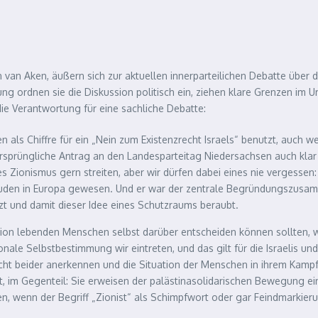
an van Aken, äußern sich zur aktuellen innerparteilichen Debatte über
ng ordnen sie die Diskussion politisch ein, ziehen klare Grenzen im
e Verantwortung für eine sachliche Debatte:
en als Chiffre für ein „Nein zum Existenzrecht Israels“ benutzt, auch 
ursprüngliche Antrag an den Landesparteitag Niedersachsen auch kla
s Zionismus gern streiten, aber wir dürfen dabei eines nie vergessen
den in Europa gewesen. Und er war der zentrale Begründungszusamme
zt und damit dieser Idee eines Schutzraums beraubt.
egion lebenden Menschen selbst darüber entscheiden können sollten, wi
nale Selbstbestimmung wir eintreten, und das gilt für die Israelis und 
cht beider anerkennen und die Situation der Menschen in ihrem Kampf
, im Gegenteil: Sie erweisen der palästinasolidarischen Bewegung ei
n, wenn der Begriff „Zionist“ als Schimpfwort oder gar Feindmarkie