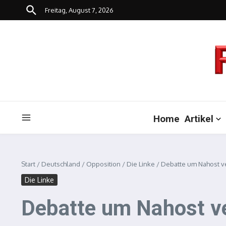
Zum Inhalt springen
Freitag, August 7, 2026
Home
Artikel
Start
/
Deutschland
/
Opposition
/
Die Linke
/
Debatte um Nahost v
Die Linke
Debatte um Nahost v