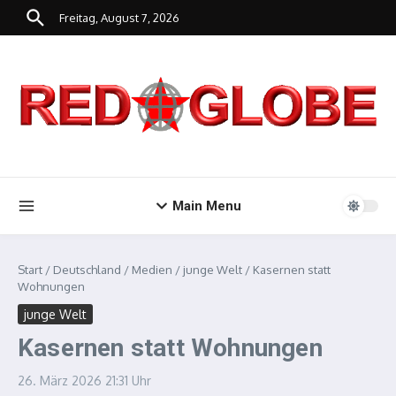
Zum Inhalt springen
Freitag, August 7, 2026
Main Menu
Start
/
Deutschland
/
Medien
/
junge Welt
/
Kasernen statt
Wohnungen
junge Welt
Kasernen statt Wohnungen
26. März 2026
21:31 Uhr