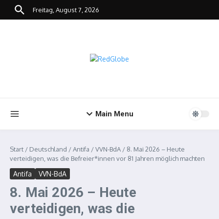
Zum Inhalt springen
Freitag, August 7, 2026
Main Menu
Start
/
Deutschland
/
Antifa
/
VVN-BdA
/
8. Mai 2026 – Heute
verteidigen, was die Befreier*innen vor 81 Jahren möglich machten
Antifa
VVN-BdA
8. Mai 2026 – Heute
verteidigen, was die