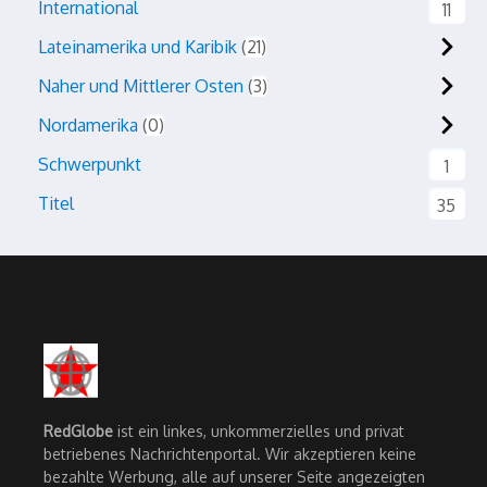
International
11
Lateinamerika und Karibik
21
Naher und Mittlerer Osten
3
Nordamerika
0
Schwerpunkt
1
Titel
35
RedGlobe
ist ein linkes, unkommerzielles und privat
betriebenes Nachrichtenportal. Wir akzeptieren keine
bezahlte Werbung, alle auf unserer Seite angezeigten