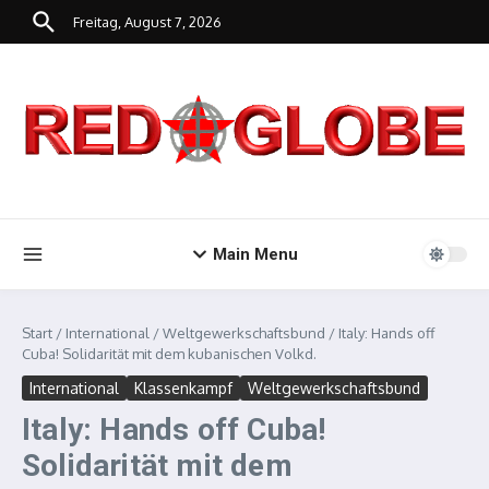
Zum Inhalt springen
Freitag, August 7, 2026
Main Menu
Start
/
International
/
Weltgewerkschaftsbund
/
Italy: Hands off
Cuba! Solidarität mit dem kubanischen Volkd.
International
Klassenkampf
Weltgewerkschaftsbund
Italy: Hands off Cuba!
Solidarität mit dem