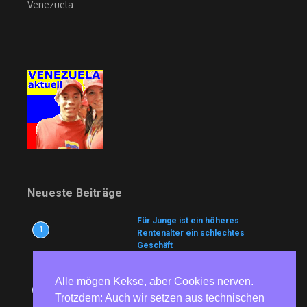
Venezuela
Neueste Beiträge
Für Junge ist ein höheres
1
Rentenalter ein schlechtes
Geschäft
7. August 2026
Alle mögen Kekse, aber Cookies nerven.
UN arbeiten an Treibstoff-
2
Nothilfeplan für Kuba
Trotzdem: Auch wir setzen aus technischen
7. August 2026