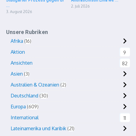
Stuttgarter Prozess gegen di
Antifaschistin Lina we ...
...
2. Juli 2026
3. August 2026
Unsere Rubriken
Afrika
16
Aktion
9
Ansichten
82
Asien
3
Australien & Ozeanien
2
Deutschland
30
Europa
609
International
11
Lateinamerika und Karibik
21