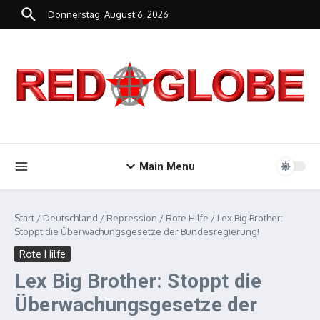
Zum Inhalt springen
Donnerstag, August 6, 2026
Main Menu
Start
/
Deutschland
/
Repression
/
Rote Hilfe
/
Lex Big Brother:
Stoppt die Überwachungsgesetze der Bundesregierung!
Rote Hilfe
Lex Big Brother: Stoppt die
Überwachungsgesetze der