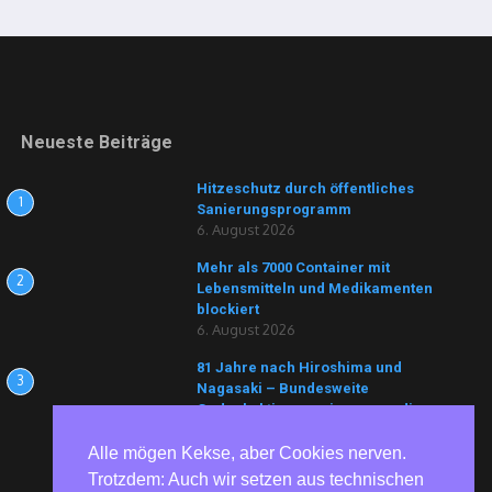
Neueste Beiträge
Hitzeschutz durch öffentliches
1
Sanierungsprogramm
6. August 2026
Mehr als 7000 Container mit
2
Lebensmitteln und Medikamenten
blockiert
6. August 2026
81 Jahre nach Hiroshima und
3
Nagasaki – Bundesweite
Gedenkaktionen erinnern an die
Opfer von Atomwaffen
6. August 2026
Alle mögen Kekse, aber Cookies nerven.
Trotzdem: Auch wir setzen aus technischen