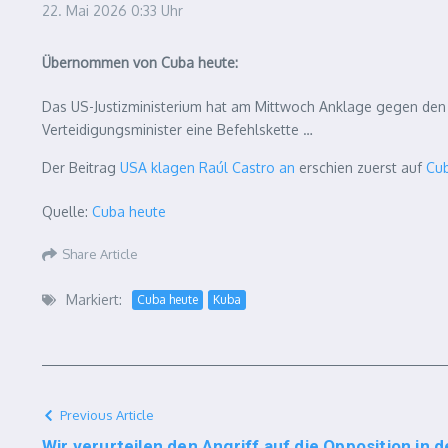
22. Mai 2026
0:33 Uhr
Übernommen von Cuba heute:
Das US-Justizministerium hat am Mittwoch Anklage gegen den
Verteidigungsminister eine Befehlskette …
Der Beitrag
USA klagen Raúl Castro an
erschien zuerst auf
Cu
Quelle:
Cuba heute
Share Article
Markiert:
Cuba heute
Kuba
Previous Article
Wir verurteilen den Angriff auf die Opposition in d