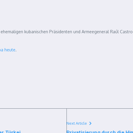
 ehemaligen kubanischen Präsidenten und Armeegeneral Raúl Castro 
ba heute
.
Next Article
er Türkei
Privatisierung durch die Hi