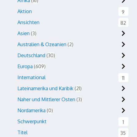
Afrika
16
Aktion
9
Ansichten
82
Asien
3
Australien & Ozeanien
2
Deutschland
30
Europa
609
International
11
Lateinamerika und Karibik
21
Naher und Mittlerer Osten
3
Nordamerika
0
Schwerpunkt
1
Titel
35