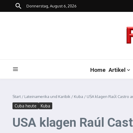
Zum Inhalt springen
Donnerstag, August 6, 2026
Home
Artikel
Start
/
Lateinamerika und Karibik
/
Kuba
/
USA klagen Raúl Castro a
Cuba heute
Kuba
USA klagen Raúl Cast