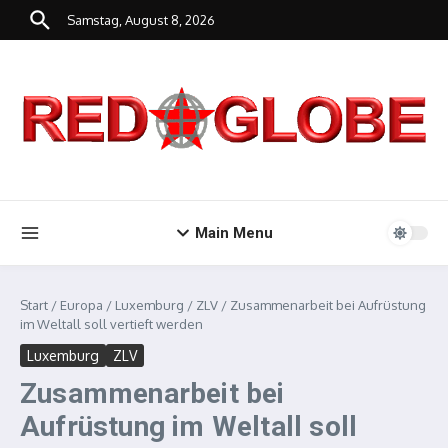
Zum Inhalt springen
Samstag, August 8, 2026
Main Menu
Start
/
Europa
/
Luxemburg
/
ZLV
/
Zusammenarbeit bei Aufrüstung
im Weltall soll vertieft werden
Luxemburg
ZLV
Zusammenarbeit bei
Aufrüstung im Weltall soll