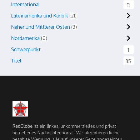
International
11
Lateinamerika und Karibik
21
Naher und Mittlerer Osten
3
Nordamerika
0
Schwerpunkt
1
Titel
35
RedGlobe
ist ein linkes, unkommerzielles und privat
betriebenes Nachrichtenportal. Wir akzeptieren keine
bezahlte Werbung, alle auf unserer Seite angezeigten