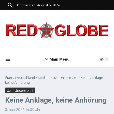
Zum Inhalt springen
Donnerstag, August 6, 2026
Main Menu
Start
/
Deutschland
/
Medien
/
UZ - Unsere Zeit
/
Keine Anklage,
keine Anhörung
UZ - Unsere Zeit
Keine Anklage, keine Anhörung
8. Juni 2026
16:03 Uhr