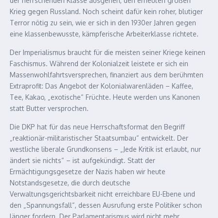
der herrschenden Klasse ausgehen, den erneuten großen
Krieg gegen Russland. Noch scheint dafür kein roher, blutiger
Terror nötig zu sein, wie er sich in den 1930er Jahren gegen
eine klassenbewusste, kämpferische Arbeiterklasse richtete.
Der Imperialismus braucht für die meisten seiner Kriege keinen
Faschismus. Während der Kolonialzeit leistete er sich ein
Massenwohlfahrtsversprechen, finanziert aus dem berühmten
Extraprofit: Das Angebot der Kolonialwarenläden – Kaffee,
Tee, Kakao, „exotische“ Früchte. Heute werden uns Kanonen
statt Butter versprochen.
Die DKP hat für das neue Herrschaftsformat den Begriff
„reaktionär-militaristischer Staatsumbau“ entwickelt. Der
westliche liberale Grundkonsens – „Jede Kritik ist erlaubt, nur
ändert sie nichts“ – ist aufgekündigt. Statt der
Ermächtigungsgesetze der Nazis haben wir heute
Notstandsgesetze, die durch deutsche
Verwaltungsgerichtsbarkeit nicht erreichbare EU-Ebene und
den „Spannungsfall“, dessen Ausrufung erste Politiker schon
länger fordern. Der Parlamentarismus wird nicht mehr