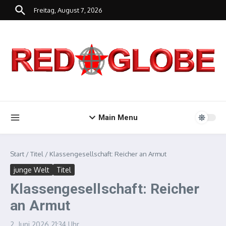
Zum Inhalt springen
Freitag, August 7, 2026
Main Menu
Start
/
Titel
/
Klassengesellschaft: Reicher an Armut
junge Welt
Titel
Klassengesellschaft: Reicher
an Armut
2. Juni 2026
21:34 Uhr