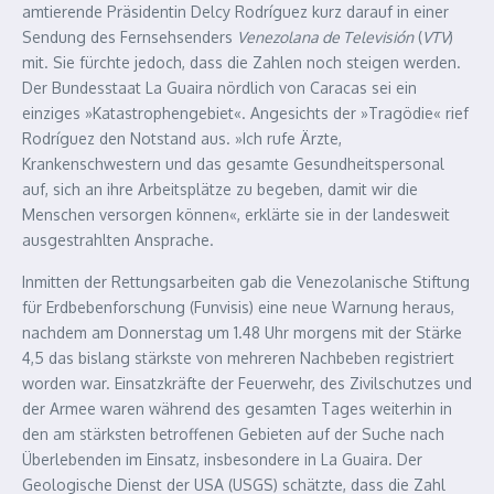
amtierende Präsidentin Delcy Rodríguez kurz darauf in einer
Sendung des Fernsehsenders
Venezolana de Televisión
(
VTV
)
mit. Sie fürchte jedoch, dass die Zahlen noch steigen werden.
Der Bundesstaat La Guaira nördlich von Caracas sei ein
einziges »Katastrophengebiet«. Angesichts der »Tragödie« rief
Rodríguez den Notstand aus. »Ich rufe Ärzte,
Krankenschwestern und das gesamte Gesundheitspersonal
auf, sich an ihre Arbeitsplätze zu begeben, damit wir die
Menschen versorgen können«, erklärte sie in der landesweit
ausgestrahlten Ansprache.
Inmitten der Rettungsarbeiten gab die Venezolanische Stiftung
für Erdbebenforschung (Funvisis) eine neue Warnung heraus,
nachdem am Donnerstag um 1.48 Uhr morgens mit der Stärke
4,5 das bislang stärkste von mehreren Nachbeben registriert
worden war. Einsatzkräfte der Feuerwehr, des Zivilschutzes und
der Armee waren während des gesamten Tages weiterhin in
den am stärksten betroffenen Gebieten auf der Suche nach
Überlebenden im Einsatz, insbesondere in La Guaira. Der
Geologische Dienst der USA (USGS) schätzte, dass die Zahl