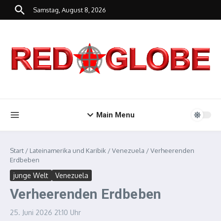
Zum Inhalt springen
Samstag, August 8, 2026
Main Menu
Start
/
Lateinamerika und Karibik
/
Venezuela
/
Verheerenden
Erdbeben
junge Welt
Venezuela
Verheerenden Erdbeben
25. Juni 2026
21:10 Uhr